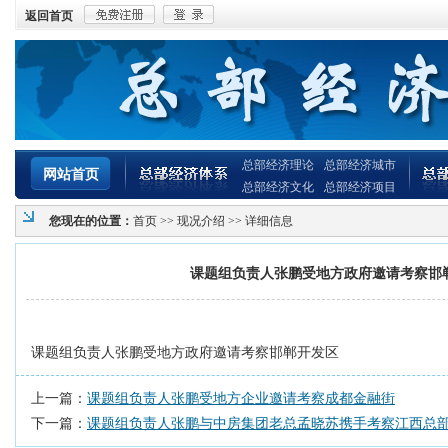
返回首页
总部经济理论
总部经济城市
网站首页
总部经济文化
总部经济项目
您现在的位置：
首页
>>
现况介绍
>> 详细信息
课题组负责人张鹏受地方政府邀请考察邯
课题组负责人张鹏受地方政府邀请考察邯郸开发区
上一篇：
课题组负责人张鹏受地方企业邀请考察成都金融街
下一篇：
课题组负责人张鹏与中房集团老总孟晓苏携手考察江西总