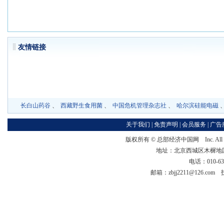
友情链
长白山药谷
、
西藏野生食用菌
、
中国危机管理杂志社
、
哈尔滨硅能电磁
关于我们
|
免责声明
|
会员服务
|
广告
版权所有 ©
总部经济中国网
Inc. Al
地址：北京西城区木樨地国宏大
电话：010-63
邮箱：zbjj2211@126.co