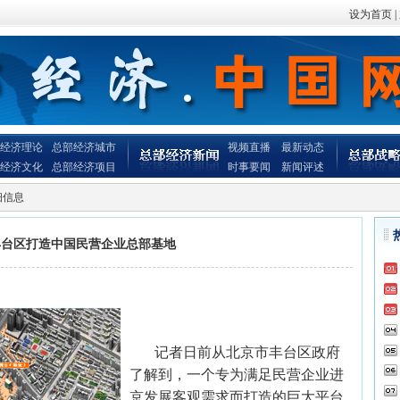
设为首页
|
经济理论
总部经济城市
视频直播
最新动态
经济文化
总部经济项目
时事要闻
新闻评述
细信息
丰台区打造中国民营企业总部基地
记者日前从北京市丰台区政府
了解到，一个专为满足民营企业进
京发展客观需求而打造的巨大平台