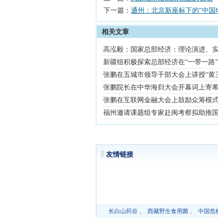
下一篇：
通州：北京新座标下的“中国
相关文章
高泓毅：国家总部经济：理论演进、
·
新疆组积极探索总部经济在“一带一路”
·
张鹏在五城市领导干部大会上讲授“黄
·
张鹏院长在中华海归大会开幕词上寄
·
张鹏在互联网金融大会上鼓励众筹模
·
福州邀请课题组专家赴闽考察拟助推
·
友情
长白山药谷
、
西藏野生食用菌
、
中国危