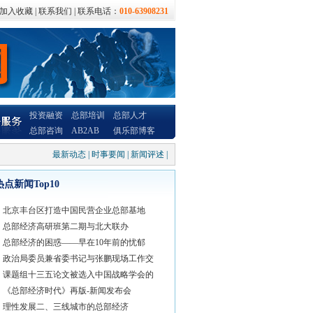
加入收藏
|
联系我们
| 联系电话：
010-63908231
投资融资
总部培训
总部人才
总部咨询
AB2AB
俱乐部博客
最新动态
|
时事要闻
|
新闻评述
|
热点新闻Top10
北京丰台区打造中国民营企业总部基地
总部经济高研班第二期与北大联办
总部经济的困惑——早在10年前的忧郁
政治局委员兼省委书记与张鹏现场工作交
课题组十三五论文被选入中国战略学会的
《总部经济时代》再版-新闻发布会
理性发展二、三线城市的总部经济