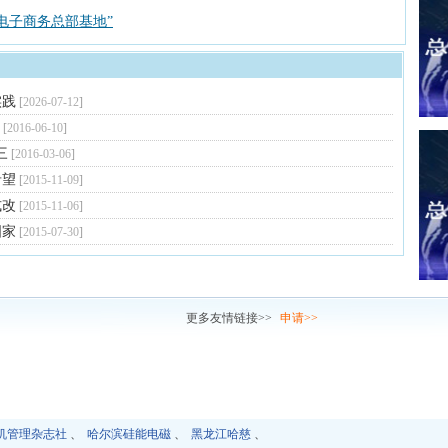
电子商务总部基地”
实践
[
2026-07-12
]
[
2016-06-10
]
三
[
2016-03-06
]
希望
[
2015-11-09
]
式改
[
2015-11-06
]
国家
[
2015-07-30
]
链接
更多友情链接>>
申请>>
机管理杂志社
、
哈尔滨硅能电磁
、
黑龙江哈慈
、