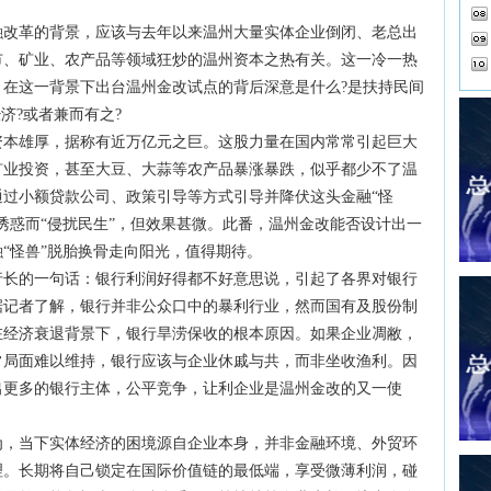
革的背景，应该与去年以来温州大量实体企业倒闭、老总出
市、矿业、农产品等领域狂炒的温州资本之热有关。这一冷一热
在这一背景下出台温州金改试点的背后深意是什么?是扶持民间
济?或者兼而有之?
雄厚，据称有近万亿元之巨。这股力量在国内常常引起巨大
矿业投资，甚至大豆、大蒜等农产品暴涨暴跌，似乎都少不了温
过小额贷款公司、政策引导等方式引导并降伏这头金融“怪
诱惑而“侵扰民生”，但效果甚微。此番，温州金改能否设计出一
“怪兽”脱胎换骨走向阳光，值得期待。
的一句话：银行利润好得都不好意思说，引起了各界对银行
据记者了解，银行并非公众口中的暴利行业，然而国有及股份制
在经济衰退背景下，银行旱涝保收的根本原因。如果企业凋敝，
常局面难以维持，银行应该与企业休戚与共，而非坐收渔利。因
出更多的银行主体，公平竞争，让利企业是温州金改的又一使
当下实体经济的困境源自企业本身，并非金融环境、外贸环
理。长期将自己锁定在国际价值链的最低端，享受微薄利润，碰