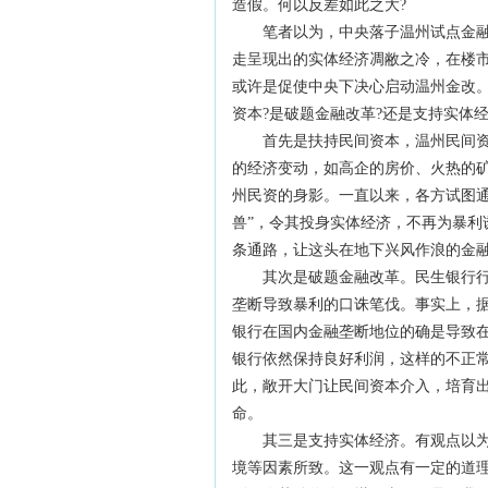
造假。何以反差如此之大?
笔者以为，中央落子温州试点金融改
走呈现出的实体经济凋敝之冷，在楼
或许是促使中央下决心启动温州金改。
资本?是破题金融改革?还是支持实体经
首先是扶持民间资本，温州民间资本
的经济变动，如高企的房价、火热的
州民资的身影。一直以来，各方试图通
兽”，令其投身实体经济，不再为暴利
条通路，让这头在地下兴风作浪的金融
其次是破题金融改革。民生银行行长
垄断导致暴利的口诛笔伐。事实上，
银行在国内金融垄断地位的确是导致
银行依然保持良好利润，这样的不正
此，敞开大门让民间资本介入，培育
命。
其三是支持实体经济。有观点以为，
境等因素所致。这一观点有一定的道