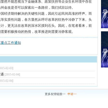
们显然不能忽视当下金融体系、政策扶持等企业生长环境中存在
温州金改是否可以探索出一条路径，我们拭目以待。
经济期待解决的关键性问题，因此引起民间高涨的呼声。而
线等实质性问题，各方显然从呼吁改革的狂热中冷静了下来。头
设计，更无法在改革的深水区摸到石头。因此，在笔者看来，前
期需要积极推动的热情，改革推进则需要冷静客观。
革重点工作通知
2015-02-03
]
作通
[
2015-02-04
]
2015-02-04
]
链接
更多友情链接>>
申请>>