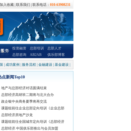
加入收藏
|
联系我们
| 联系电话：
010-63908231
投资融资
总部培训
总部人才
总部咨询
AB2AB
俱乐部博客
政策
|
成功案例
|
服务流程
|
金融建设
|
基金建设
|
热点新闻Top10
地产与总部经济对话圆满结束
总部经济高研班二期将与北大合办
政企银中央商务夏季将再交流
课题组前往企业总部定向培训《企业总部
总部经济房地产沙龙
课题组前往全国城市定向培训《总部经济
总部经济.中国俱乐部推出与会员加盟