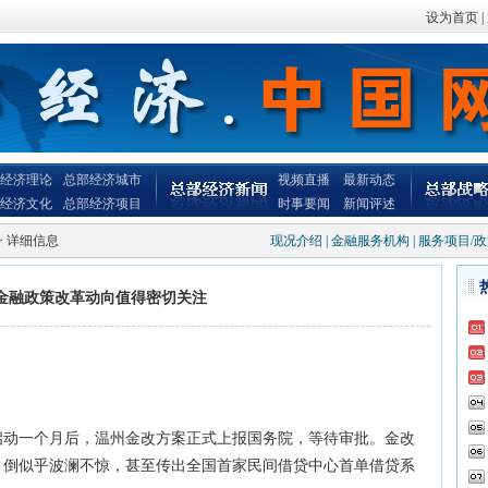
设为首页
|
经济理论
总部经济城市
视频直播
最新动态
经济文化
总部经济项目
时事要闻
新闻评述
> 详细信息
现况介绍
|
金融服务机构
|
服务项目/
金融政策改革动向值得密切关注
一个月后，温州金改方案正式上报国务院，等待审批。金改
，倒似乎波澜不惊，甚至传出全国首家民间借贷中心首单借贷系